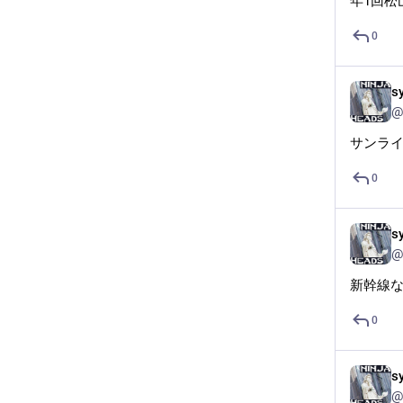
年1回松
0
s
@
サンラ
0
s
@
新幹線
0
s
@