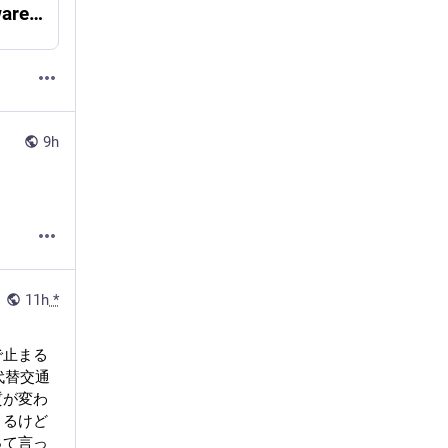
Ed, man! !man ed- GNU Project - Free Software Foundation (FSF)
9h
11h
*
で止まる
代替交通
質が変わ
きるけど
って言っ