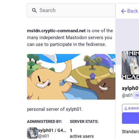
Back
mstdn.cryptic-command.net
is one of the
many independent Mastodon servers you
can use to participate in the fediverse.
sylph
@
s01
m
Admi
personal server of sylph01.
ADMINISTERED BY:
SERVER STATS:
sylph01 / G4きゅーぶ
1
Standard
@s01
active users