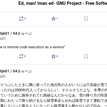
ors, yet prudent enough not to overwhelm the novice with verbosity.
e standard text editor.”
3
1
greatest WYGIWYG editor of all.
ylph01 / G4きゅーぶ
s01
w is remote code execution as a service"
0
0
ylph01 / G4きゅーぶ
s01
乗りつぶしたときに隣に座ってた地元民の人がいうには只見線が雪
ったのは2000年代入ってかららしい。そりゃそうだよな、冬季の
っていうために維持されてた路線なんだからなあ。雪の降り方の性
長期にわたって降り続けるなら除雪車走らせれば除雪できて運転で
大量にドバっと降るようになったら除雪車すら動かないので詰み、