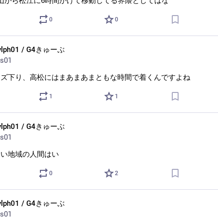
山から松江に6時間かけて移動してる界隈としてはな
0
0
ylph01 / G4きゅーぶ
s01
イズ下り、高松にはまあまあまともな時間で着くんですよね
1
1
ylph01 / G4きゅーぶ
s01
ない地域の人間はい
0
2
ylph01 / G4きゅーぶ
s01