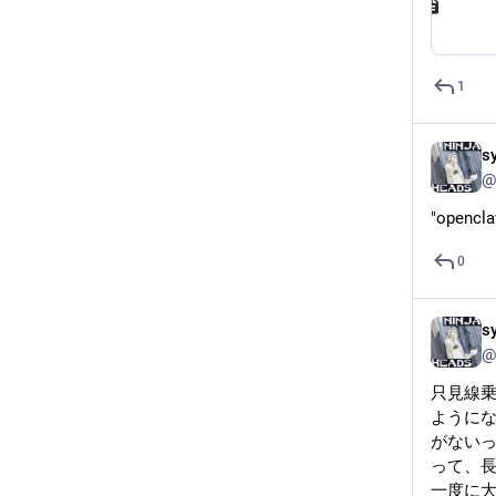
flag err
“Ed is th
1
Ed, the 
s
@
"opencla
0
s
@
只見線
ようにな
がない
って、
一度に