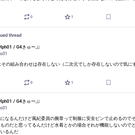
0
1
ued thread
ylph01 / G4きゅーぶ
s01
通はその組み合わせは存在しない（二次元でしか存在しないので気に
）
0
1
ylph01 / G4きゅーぶ
s01
気になるんだけど風紀委員の腕章って制服に安全ピンで止めるので
るものだと思ってるんだけど水着とかの場合それが機能しないので
ているんだ