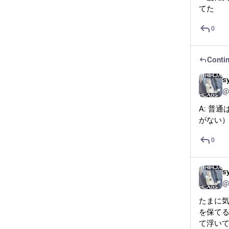
てた
0
Contin
s
@
A: 普
がない
0
s
@
たまに
を保て
て浮い