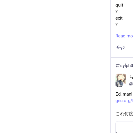
quit
?
exit
?
bye
Read mo
?
hello?
0
?
eat flam
?
sylp
^C
?
^C
@
?
Ed, man!
^D
gnu.org/
?
これ何
---
Note the