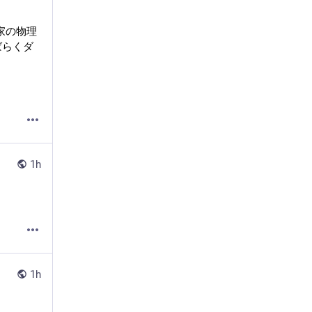
実家の物理
ばらくダ
1h
1h