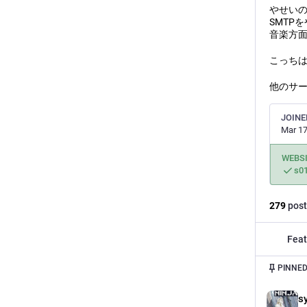
やせいのプ
SMTPを
音楽方面
こっち
他のサーバー
JOINE
Mar 17
WEBS
s01
279
post
Feat
PINNED
s