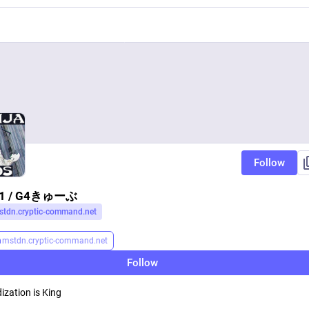
Follow
01 / G4きゅーぶ
stdn.cryptic-command.net
n
mstdn.cryptic-command.net
Follow
ization is King