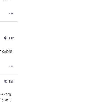
11h
する必要
12h
その位置
どうやっ