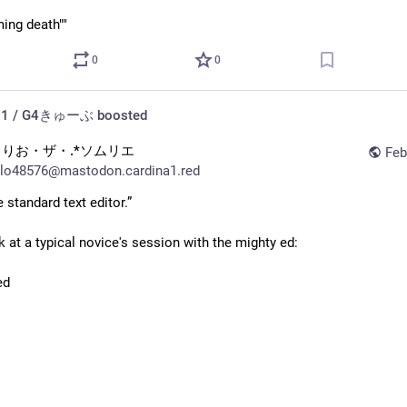
ming death""
0
0
h01 / G4きゅーぶ
boosted
らりお・ザ・.*ソムリエ
Feb
lo48576@mastodon.cardina1.red
e standard text editor.”
k at a typical novice's session with the mighty ed:
ed