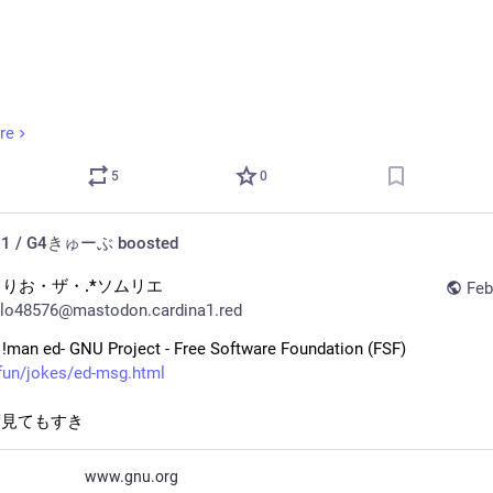
re
5
0
ing death
h01 / G4きゅーぶ
boosted
らりお・ザ・.*ソムリエ
Feb
lo48576@mastodon.cardina1.red
 !man ed- GNU Project - Free Software Foundation (FSF)
fun/jokes/ed-msg.html
度見てもすき
www.gnu.org
 consistent user interface and error reportage. Ed is generous enoug