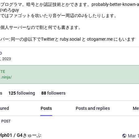
ログラマ。暗号とか認証技術とかできます。probably-better-known-as-
やめろguy
ではファゴットを吹いたり音ゲー周辺のDJをしたりします。
は個人サーバーなので割と何でも書きます。
: 同一の@以下でTwitterと ruby.social と otogamer.me にもいます
D
, 2023
ITE
.ninja/
s
125
following
88
followers
ured
Posts
Posts and replies
Me
 POST
ylph01 / G4きゅーぶ
Mar 1