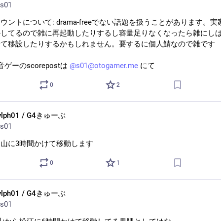
s01
ウントについて: drama-freeでない話題を扱うことがあります。
かしてるので雑に再起動したりするし容量足りなくなったら雑にし
せて移設したりするかもしれません。要するに個人鯖なので雑です
: 音ゲーのscorepostは 
@
s01@otogamer.me
 にて
0
2
ylph01 / G4きゅーぶ
s01
山に3時間かけて移動します
0
1
ylph01 / G4きゅーぶ
s01