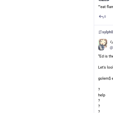
""eat fla
0
sylp
@
“Ed is th
Let's loo
golem$ 
?
help
?
?
?