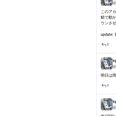
@
このアカ
鯖で動
ウンさ
update
0
s
@
明日は岡
0
s
@